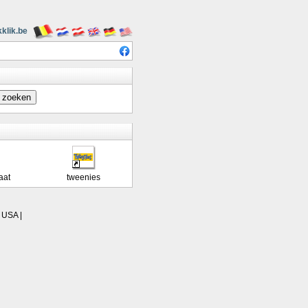
kklik.be
aat
tweenies
|
USA
|