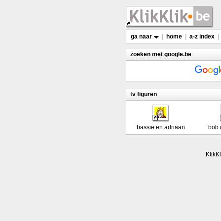
ga naar
|
home
|
a-z index
|
zoeken met google.be
tv figuren
bassie en adriaan
bob 
KlikKl