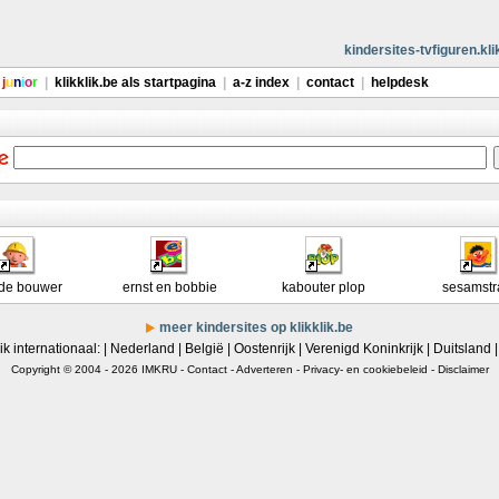
kindersites-tvfiguren.kli
j
u
n
i
o
r
|
klikklik.be als startpagina
|
a-z index
|
contact
|
helpdesk
de bouwer
ernst en bobbie
kabouter plop
sesamstr
meer kindersites op klikklik.be
ik internationaal: |
Nederland
|
België
|
Oostenrijk
|
Verenigd Koninkrijk
|
Duitsland
Copyright © 2004 - 2026
IMKRU
-
Contact
-
Adverteren
-
Privacy- en cookiebeleid
-
Disclaimer